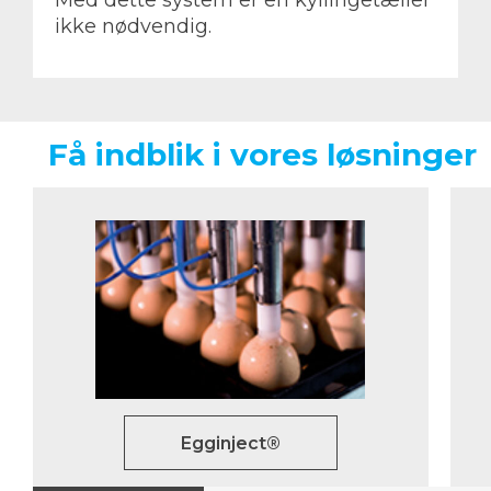
Med dette system er en kyllingetæller
ikke nødvendig.
Få indblik i vores løsninger
Egginject®