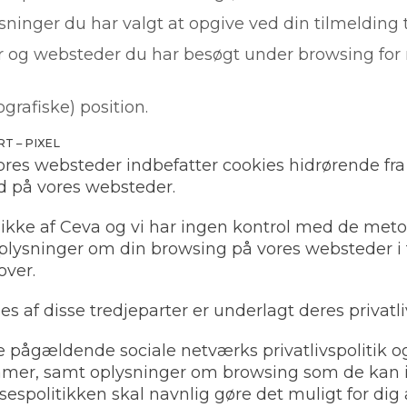
ysninger du har valgt at opgive ved din tilmelding 
er og websteder du har besøgt under browsing for n
ografiske) position.
T – PIXEL
vores websteder indbefatter cookies hidrørende fra
ld på vores websteder.
 ikke af Ceva og vi har ingen kontrol med de met
plysninger om din browsing på vores websteder i t
over.
 af disse tredjeparter er underlagt deres privatliv
 de pågældende sociale netværks privatlivspolitik
klamer, samt oplysninger om browsing som de kan
sespolitikken skal navnlig gøre det muligt for dig 