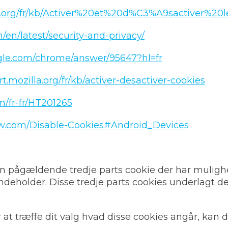
la.org/fr/kb/Activer%20et%20d%C3%A9sactiver%20
m/en/latest/security-and-privacy/
ogle.com/chrome/answer/95647?hl=fr
rt.mozilla.org/fr/kb/activer-desactiver-cookies
m/fr-fr/HT201265
ow.com/Disable-Cookies#Android_Devices
n pågældende tredje parts cookie der har mulighe
deholder. Disse tredje parts cookies underlagt d
 at træffe dit valg hvad disse cookies angår, kan 