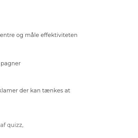
centre og måle effektiviteten
ampagner
eklamer der kan tænkes at
af quizz,