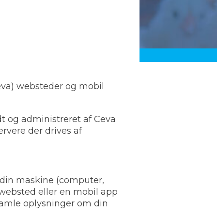
eva) websteder og mobil
dt og administreret af Ceva
rvere der drives af
 din maskine (computer,
 websted eller en mobil app
dsamle oplysninger om din