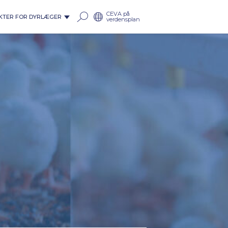
CEVA på
KTER FOR DYRLÆGER
verdensplan