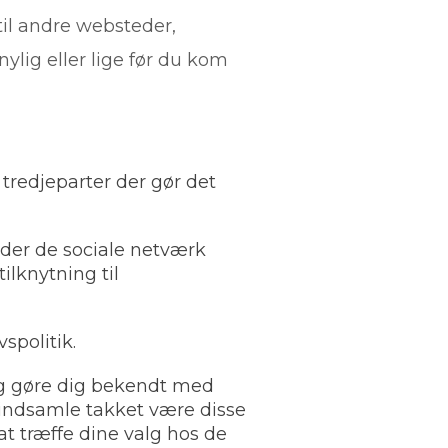
til andre websteder,
ylig eller lige før du kom
 tredjeparter der gør det
oder de sociale netværk
ilknytning til
spolitik.
 og gøre dig bekendt med
 indsamle takket være disse
at træffe dine valg hos de