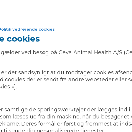
Politik vedrørende cookies
e cookies
 gælder ved besøg på Ceva Animal Health A/S (C
, er det sandsynligt at du modtager cookies afsen
d cookies der er sendt fra andre websteder eller se
ies »).
r samtlige de sporingsværktøjer der lægges ind i
r som læses ud fra din maskine, når du besøger et
n reklame. Deres formål er først og fremmest at in
tilsende dig personaliserede tjenester.