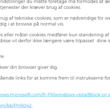
 indstillinger du måtte foretage må formodes at 
 tjenester der kræver brug af cookies.
brug af tekniske cookies, som er nødvendige for w
 dig i at browse på normal vis.
es eller måler cookies medfører kun standsning af
disse vil derfor ikke længere være tilpasset dine i
re
ukser din browser giver dig.
ående links for at komme frem til instrukserne fo
dows.microsoft.com/fr-FR/windows-vista/Block-or-
.com/kb/PH5042,