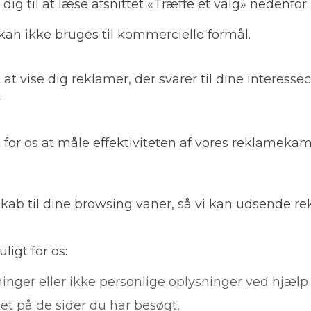
dig til at læse afsnittet «Træffe et valg» nedenfor.
kan ikke bruges til kommercielle formål.
at vise dig reklamer, der svarer til dine interesse
.
t for os at måle effektiviteten af vores reklamek
skab til dine browsing vaner, så vi kan udsende r
igt for os:
nger eller ikke personlige oplysninger ved hjælp 
det på de sider du har besøgt,