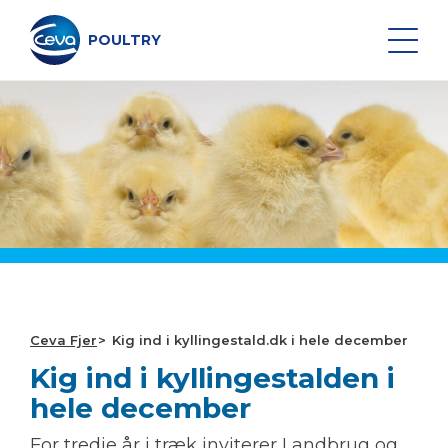
Spring
til
indhold
POULTRY
Search on the site
SYGDOMME HOS FJERKRÆ
SUNDHED HOS FJERKRÆ
SERVICES OG UDSTYR
Ceva Fjer
Kig ind i kyllingestald.dk i hele december
Kig ind i kyllingestalden i
OM OS
hele december
PRODUKTER FOR DYRLÆGER
For tredje år i træk inviterer Landbrug og