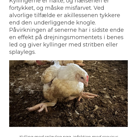
Kyllingerne er halte, og hælsenen er
fortykket, og måske misfarvet. Ved
alvorlige tilfælde er akillessenen tykkere
end den underliggende knogle.
Påvirkningen af senerne har i sidste ende
en effekt på drejningsmomentets i benes
led og giver kyllinger med stritben eller
splaylegs.
Kylling med splayleg pga. infektion med reovirus