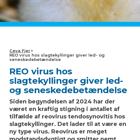
CEVA på verdensplan
Ceva Fjer
REO virus hos slagtekyllinger giver led- og
seneskedebetændelse
REO virus hos
slagtekyllinger giver led-
og seneskedebetændelse
Siden begyndelsen af 2024 har der
været en kraftig stigning i antallet af
tilfælde af reovirus tendosynovitis hos
slagtekyllinger. Det lader til at være en
ny type virus. Reovirus er meget
modstandsdygtigt og smitter nemt